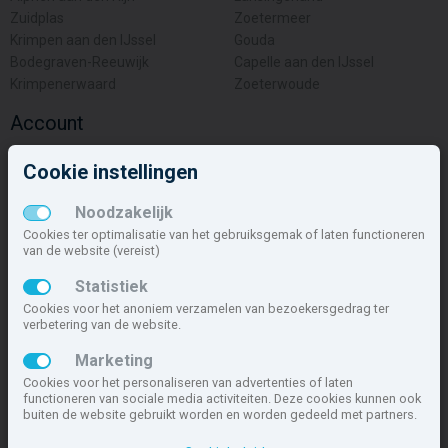
Zuidplas
Zoetermeer
Krimpen aan den IJssel
Gouda
Bodegraven-Reeuwijk
Capelle aan den IJssel
Krimpenerwaard
Zoeterwoude
Account
Inloggen
Cookie instellingen
Inschrijven
Wachtwoord vergeten
Noodzakelijk
Overige
Cookies ter optimalisatie van het gebruiksgemak of laten functioneren
van de website (vereist)
Nieuwbouwnieuws
Statistiek
Contact
Cookies voor het anoniem verzamelen van bezoekersgedrag ter
Zakelijk
verbetering van de website.
Deze site maakt deel uit van
www.nieuwbouw-nederland.nl
, met
Marketing
meer dan 85.466 nieuwbouwwoningen in 1.621 projecten de meest
Cookies voor het personaliseren van advertenties of laten
complete nieuwbouwsite van Nederland.
functioneren van sociale media activiteiten. Deze cookies kunnen ook
buiten de website gebruikt worden en worden gedeeld met partners.
Copyright © 2007- 2026 Xitres NieuwbouwOffice B.V.
Disclaimer
|