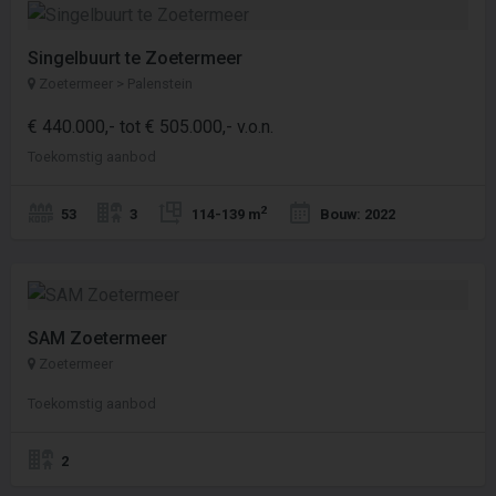
Singelbuurt te Zoetermeer
Zoetermeer > Palenstein
€ 440.000,- tot € 505.000,- v.o.n.
Toekomstig aanbod
2
53
3
114-139 m
Bouw: 2022
SAM Zoetermeer
Zoetermeer
Toekomstig aanbod
2