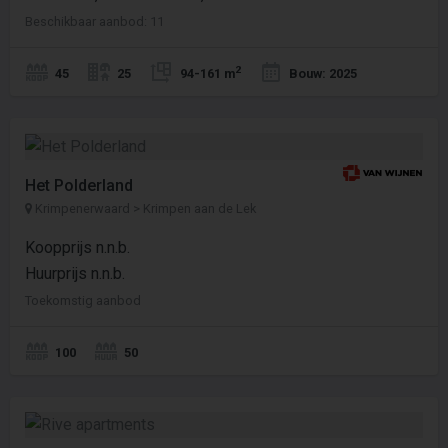
Beschikbaar aanbod: 11
2
45
25
94-161 m
Bouw: 2025
Het Polderland
Krimpenerwaard > Krimpen aan de Lek
Koopprijs n.n.b.
Huurprijs n.n.b.
Toekomstig aanbod
100
50