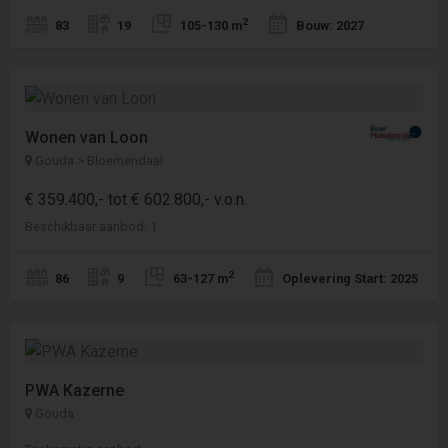
2
83
19
105-130 m
Bouw: 2027
Wonen van Loon
Gouda > Bloemendaal
€ 359.400,- tot € 602.800,- v.o.n.
Beschikbaar aanbod: 1
2
86
9
63-127 m
Oplevering Start: 2025
PWA Kazerne
Gouda