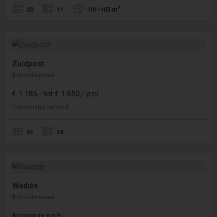
2
20
11
101-103 m
Zuidpost
Waddinxveen
€ 1.185,- tot € 1.650,- p.m.
Toekomstig aanbod
41
15
Waddix
Waddinxveen
Koopprijs n.n.b.