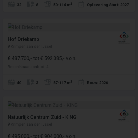
2
32
8
50-114 m
Oplevering Start: 2027
Hof Driekamp
Krimpen aan den IJssel
€ 487.700,- tot € 592.385,- v.o.n.
Beschikbaar aanbod: 4
2
40
3
87-117 m
Bouw: 2026
Natuurlijk Centrum Zuid - KING
Krimpen aan den IJssel
€ 495.000,- tot € 904.000,- v.o.n.