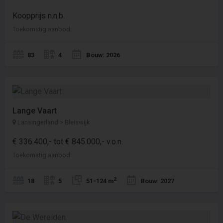
Koopprijs n.n.b.
Toekomstig aanbod
83
4
Bouw: 2026
Lange Vaart
Lansingerland > Bleiswijk
€ 336.400,- tot € 845.000,- v.o.n.
Toekomstig aanbod
2
18
5
51-124 m
Bouw: 2027