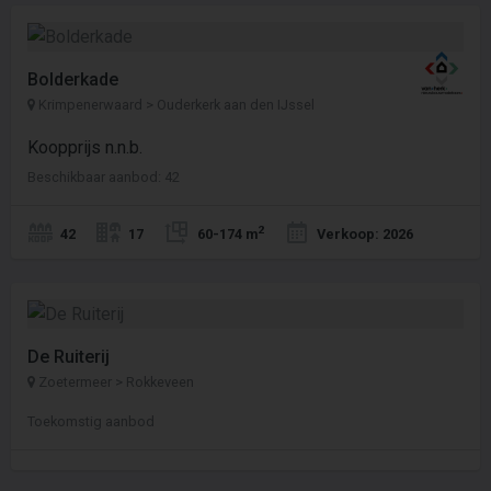
Bolderkade
Krimpenerwaard > Ouderkerk aan den IJssel
Koopprijs n.n.b.
Beschikbaar aanbod: 42
2
42
17
60-174 m
Verkoop: 2026
De Ruiterij
Zoetermeer > Rokkeveen
Toekomstig aanbod