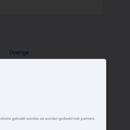
Overige
Nieuwbouwnieuws
Contact
Zakelijk
 website gebruikt worden en worden gedeeld met partners.
1 projecten de meest complete