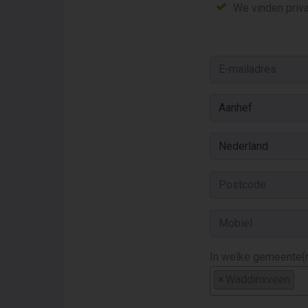
We vinden priva
In welke gemeente(n
×
Waddinxveen