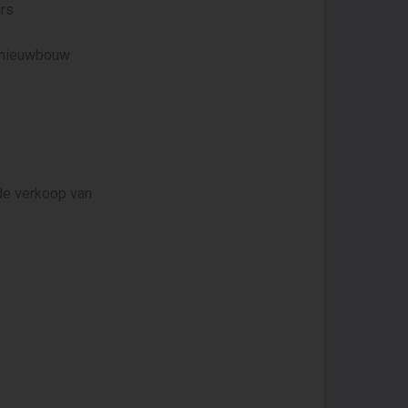
ors
n nieuwbouw
 de verkoop van