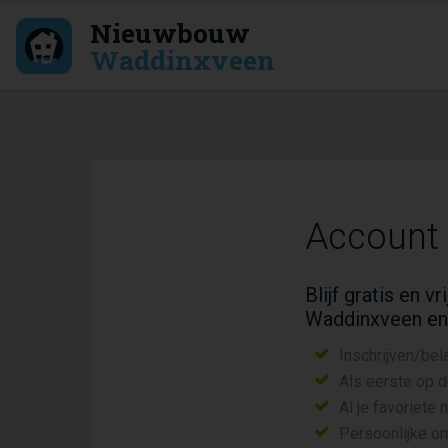
Nieuwbouw
Waddinxveen
Account
Blijf gratis en 
Waddinxveen en
Inschrijven/bel
Als eerste op 
Al je favoriete
Persoonlijke o