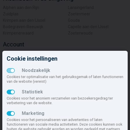
Alphen aan den Rijn
Lansingerland
Zuidplas
Zoetermeer
Krimpen aan den IJssel
Gouda
Bodegraven-Reeuwijk
Capelle aan den IJssel
Krimpenerwaard
Zoeterwoude
Account
Inloggen
Cookie instellingen
Inschrijven
Wachtwoord vergeten
Noodzakelijk
Overige
Cookies ter optimalisatie van het gebruiksgemak of laten functioneren
van de website (vereist)
Nieuwbouwnieuws
Statistiek
Contact
Cookies voor het anoniem verzamelen van bezoekersgedrag ter
Zakelijk
verbetering van de website.
Deze site maakt deel uit van
www.nieuwbouw-nederland.nl
, met
Marketing
meer dan 85.466 nieuwbouwwoningen in 1.621 projecten de meest
Cookies voor het personaliseren van advertenties of laten
complete nieuwbouwsite van Nederland.
functioneren van sociale media activiteiten. Deze cookies kunnen ook
buiten de website gebruikt worden en worden gedeeld met partners.