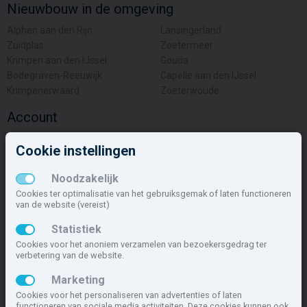
Nieuwbouw in de omgeving
Alphen aan den Rijn
Lansingerland
Zuidplas
Zoetermeer
Krimpen aan den IJssel
Gouda
Bodegraven-Reeuwijk
Capelle aan den IJssel
Krimpenerwaard
Zoeterwoude
Account
Inloggen
Cookie instellingen
Inschrijven
Wachtwoord vergeten
Noodzakelijk
Overige
Cookies ter optimalisatie van het gebruiksgemak of laten functioneren
van de website (vereist)
Nieuwbouwnieuws
Statistiek
Contact
Cookies voor het anoniem verzamelen van bezoekersgedrag ter
Zakelijk
verbetering van de website.
Deze site maakt deel uit van
www.nieuwbouw-nederland.nl
, met
Marketing
meer dan 85.466 nieuwbouwwoningen in 1.621 projecten de meest
Cookies voor het personaliseren van advertenties of laten
complete nieuwbouwsite van Nederland.
functioneren van sociale media activiteiten. Deze cookies kunnen ook